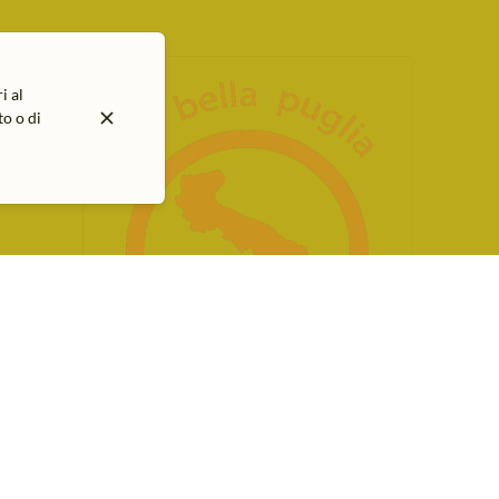
i al
o o di
Home
Il nostro concetto
La storia
Stampa
Contatti