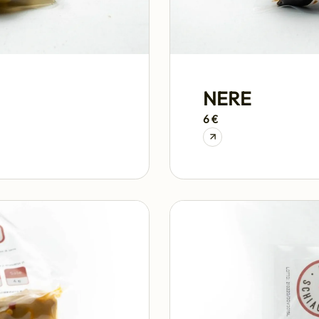
NERE
6 €