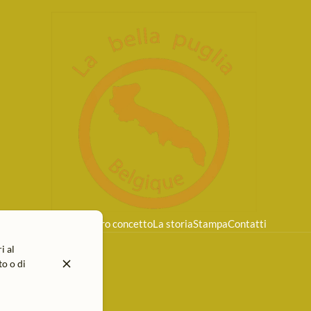
Home
Il nostro concetto
La storia
Stampa
Contatti
i al
o o di