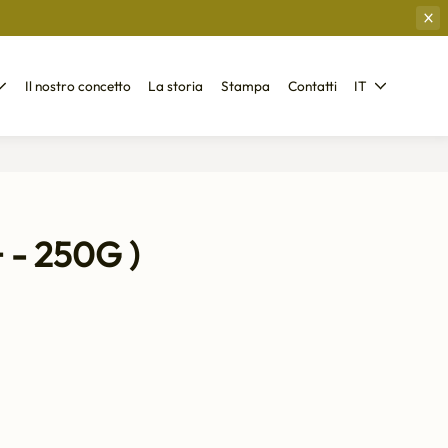
Il nostro concetto
La storia
Stampa
Contatti
IT
 - 250G )