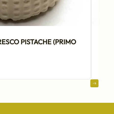
ESCO PISTACHE (PRIMO
FO
SA
22 €