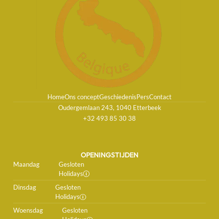
Home
Ons concept
Geschiedenis
Pers
Contact
Oudergemlaan 243, 1040 Etterbeek
+32 493 85 30 38
OPENINGSTIJDEN
Maandag
Gesloten
Holidays
Dinsdag
Gesloten
Holidays
Woensdag
Gesloten