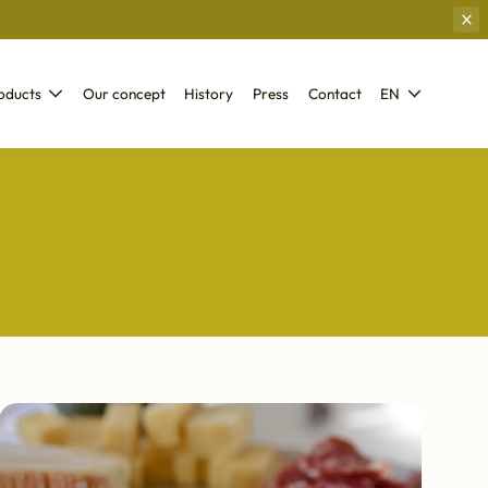
oducts
Our concept
History
Press
Contact
EN