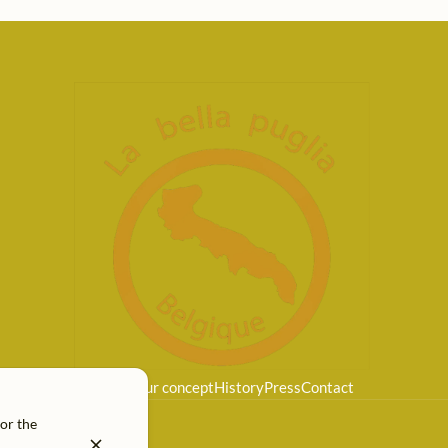
Home
Our concept
History
Press
Contact
for the