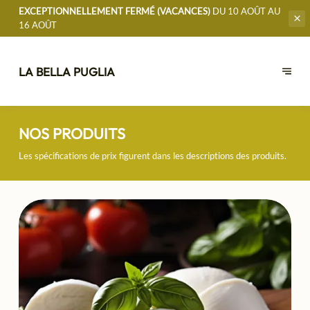
EXCEPTIONNELLEMENT FERMÉ (VACANCES)
DU 10 AOÛT AU
16 AOÛT
LA BELLA PUGLIA
NOS PRODUITS
Les spécifications de prix figurent dans les descriptions des produits.