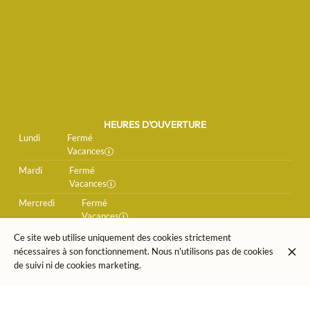
HEURES D'OUVERTURE
Lundi
Fermé
Vacances
Mardi
Fermé
Vacances
Mercredi
Fermé
Vacances
Jeudi
Fermé
Ce site web utilise uniquement des cookies strictement
Vacances
nécessaires à son fonctionnement. Nous n'utilisons pas de cookies
de suivi ni de cookies marketing.
Vendredi
10:00 - 19:00
Samedi
10:00 - 19:00
Dimanche
Fermé