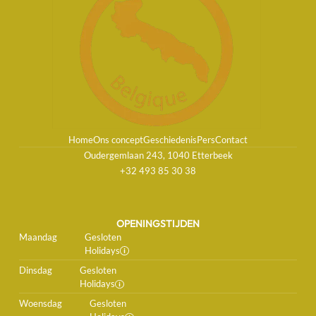
Home
Ons concept
Geschiedenis
Pers
Contact
Oudergemlaan 243, 1040 Etterbeek
+32 493 85 30 38
OPENINGSTIJDEN
Maandag
Gesloten
Holidays
Dinsdag
Gesloten
Holidays
Woensdag
Gesloten