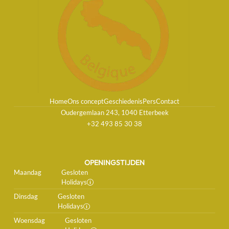
Home
Ons concept
Geschiedenis
Pers
Contact
Oudergemlaan 243, 1040 Etterbeek
+32 493 85 30 38
OPENINGSTIJDEN
Maandag
Gesloten
Holidays
Dinsdag
Gesloten
Holidays
Woensdag
Gesloten