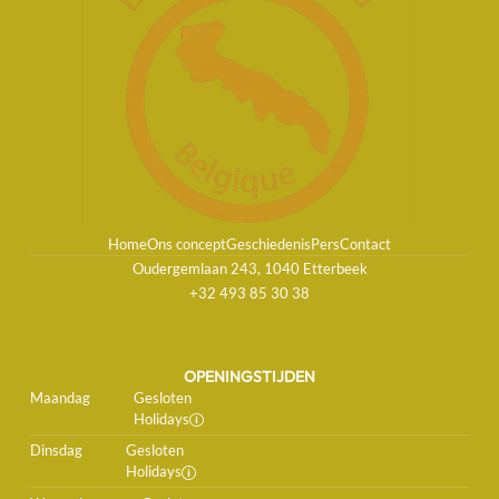
Home
Ons concept
Geschiedenis
Pers
Contact
Oudergemlaan 243, 1040 Etterbeek
+32 493 85 30 38
OPENINGSTIJDEN
Maandag
Gesloten
Holidays
Dinsdag
Gesloten
Holidays