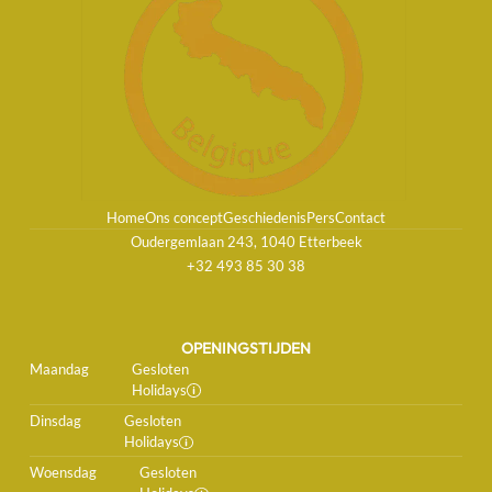
Home
Ons concept
Geschiedenis
Pers
Contact
Oudergemlaan 243, 1040 Etterbeek
+32 493 85 30 38
OPENINGSTIJDEN
Maandag
Gesloten
Holidays
Dinsdag
Gesloten
Holidays
Woensdag
Gesloten